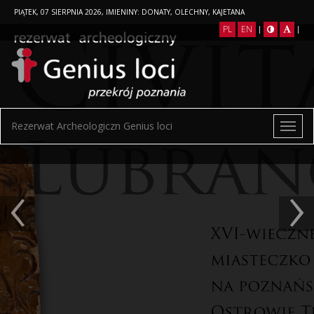
PIĄTEK, 07 SIERPNIA 2026, IMIENINY: DONATY, OLECHNY, KAJETANA
PL
EN
|
|
Rezerwat Archeologiczn Genius loci
‹
›