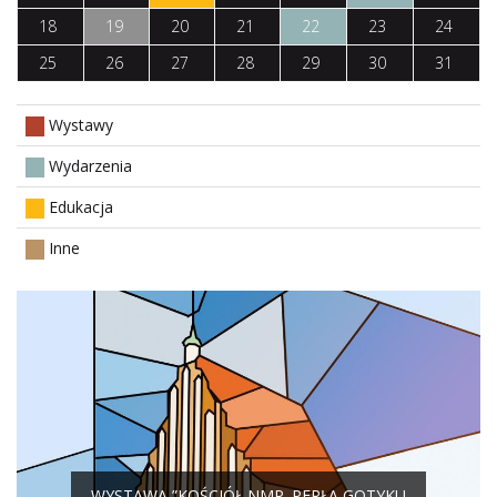
18
19
20
21
22
23
24
25
26
27
28
29
30
31
Wystawy
Wydarzenia
Edukacja
Inne
WYSTAWA ”KOŚCIÓŁ NMP. PERŁA GOTYKU