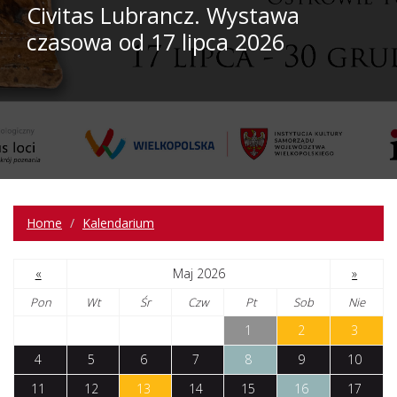
Civitas Lubrancz. Wystawa
czasowa od 17 lipca 2026
Home
Kalendarium
«
Maj 2026
»
Pon
Wt
Śr
Czw
Pt
Sob
Nie
1
2
3
4
5
6
7
8
9
10
11
12
13
14
15
16
17