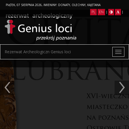
PIĄTEK, 07 SIERPNIA 2026, IMIENINY: DONATY, OLECHNY, KAJETANA
PL
EN
|
|
Rezerwat Archeologiczn Genius loci
‹
›