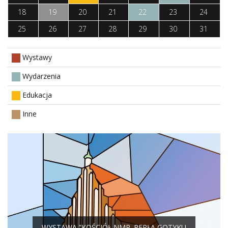
18
19
20
21
22
23
24
25
26
27
28
29
30
31
Wystawy
Wydarzenia
Edukacja
Inne
WYSTAWA ”KOŚCIÓŁ NMP. PERŁA GOTYKU