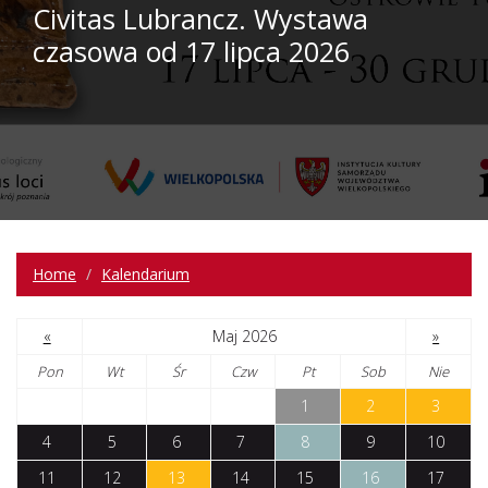
Civitas Lubrancz. Wystawa
czasowa od 17 lipca 2026
Home
Kalendarium
«
Maj 2026
»
Pon
Wt
Śr
Czw
Pt
Sob
Nie
1
2
3
4
5
6
7
8
9
10
11
12
13
14
15
16
17