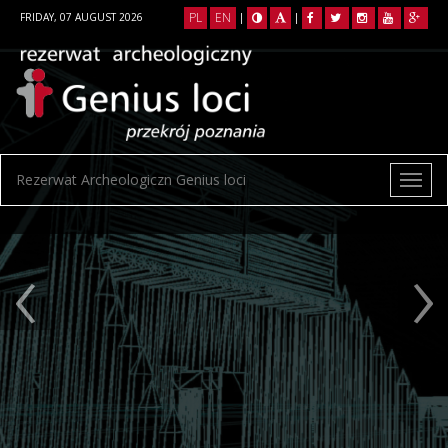
PL
EN
FRIDAY, 07 AUGUST 2026
|
|
Rezerwat Archeologiczn Genius loci
‹
›