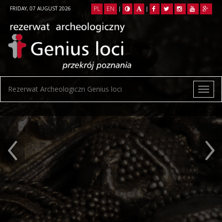
PL
EN
FRIDAY, 07 AUGUST 2026
|
|
Rezerwat Archeologiczn Genius loci
‹
›