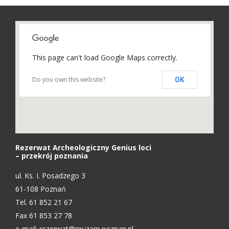
This page can't load Google Maps correctly.
Do you own this website?
OK
Rezerwat Archeologiczny Genius loci
– przekrój poznania
ul. Ks. I. Posadzego 3
61-108 Poznań
Tel. 61 852 21 67
Fax 61 853 27 78
e-mail:
rezerwat@muzarp.poznan.pl