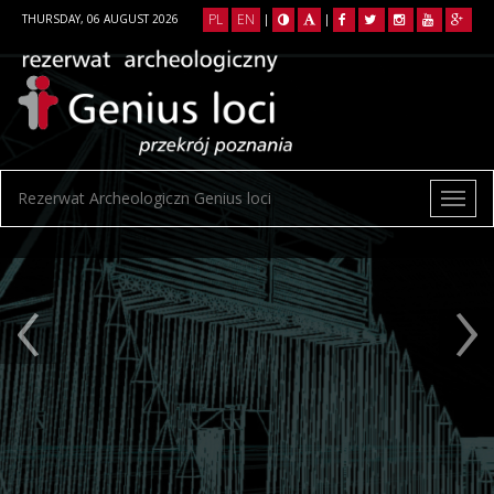
PL
EN
THURSDAY, 06 AUGUST 2026
|
|
Rezerwat Archeologiczn Genius loci
‹
›