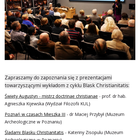
Zapraszamy do zapoznania się z prezentacjami
towarzyszącymi wykładom z cyklu Blask Christianitatis:
Święty Augustyn - mistrz doctrinae christianae
- prof. dr hab.
Agnieszka Kijewska (Wydział Filozofii KUL)
Poznań w czasach Mieszka III
- dr Maciej Przybył (Muzeum
Archeologiczne w Poznaniu)
Śladami Blasku Christianitatis
- Kateriny Zisopulu (Muzeum
Archeologiczne w Poznaniu)