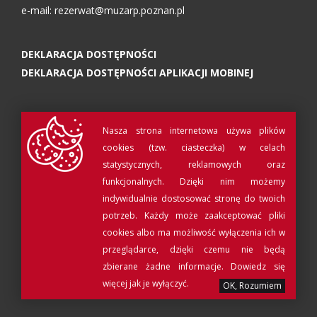
e-mail:
rezerwat@muzarp.poznan.pl
DEKLARACJA DOSTĘPNOŚCI
DEKLARACJA DOSTĘPNOŚCI APLIKACJI MOBINEJ
Nasza strona internetowa używa plików
cookies (tzw. ciasteczka) w celach
statystycznych, reklamowych oraz
funkcjonalnych. Dzięki nim możemy
indywidualnie dostosować stronę do twoich
potrzeb. Każdy może zaakceptować pliki
cookies albo ma możliwość wyłączenia ich w
© Muzeum Archeologiczne w Poznaniu 2017
przeglądarce, dzięki czemu nie będą
Projekt i realizacja:
QRtag
zbierane żadne informacje.
Dowiedz się
więcej jak je wyłączyć.
OK, Rozumiem