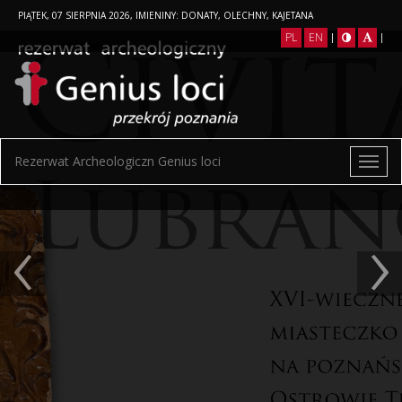
PIĄTEK, 07 SIERPNIA 2026, IMIENINY: DONATY, OLECHNY, KAJETANA
PL
EN
|
|
Rezerwat Archeologiczn Genius loci
‹
›