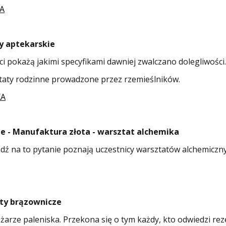
7A
ty aptekarskie
i pokażą jakimi specyfikami dawniej zwalczano dolegliwości.
taty rodzinne prowadzone przez rzemieślników.
XA
nne - Manufaktura złota - warsztat alchemika
edź na to pytanie poznają uczestnicy warsztatów alchemiczny
aty brązownicze
 żarze paleniska. Przekona się o tym każdy, kto odwiedzi r