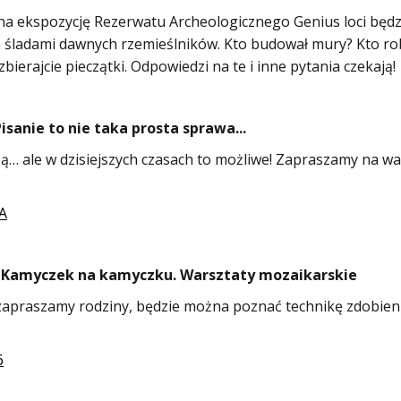
 na ekspozycję Rezerwatu Archeologicznego Genius loci bę
śladami dawnych rzemieślników. Kto budował mury? Kto robił
bierajcie pieczątki. Odpowiedzi na te i inne pytania czekają!
Pisanie to nie taka prosta sprawa...
… ale w dzisiejszych czasach to możliwe! Zapraszamy na wa
A
e - Kamyczek na kamyczku. Warsztaty mozaikarskie
apraszamy rodziny, będzie można poznać technikę zdobienia
6