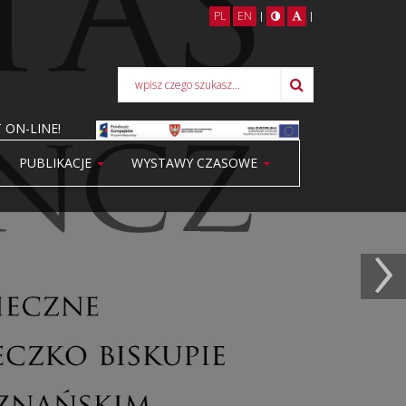
PL
EN
|
|
 ON-LINE!
PUBLIKACJE
WYSTAWY CZASOWE
›