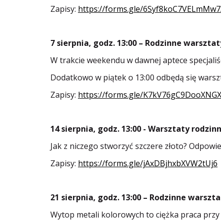
Zapisy:
https://forms.gle/6Syf8koC7VELmMw
7 sierpnia, godz. 13:00 – Rodzinne warszta
W trakcie weekendu w dawnej aptece specjaliśc
Dodatkowo w piątek o 13:00 odbędą się warsz
Zapisy:
https://forms.gle/K7kV76gC9DooXNG
14 sierpnia, godz. 13:00 - Warsztaty rodzi
Jak z niczego stworzyć szczere złoto? Odpowi
Zapisy:
https://forms.gle/jAxDBjhxbXVW2tUj6
21 sierpnia, godz. 13:00 – Rodzinne warszt
Wytop metali kolorowych to ciężka praca przy