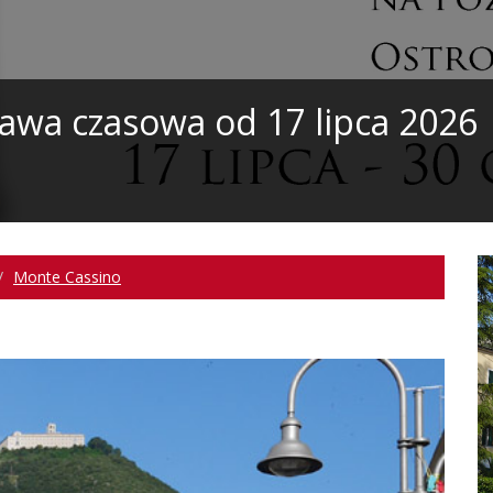
tawa czasowa od 17 lipca 2026
Monte Cassino