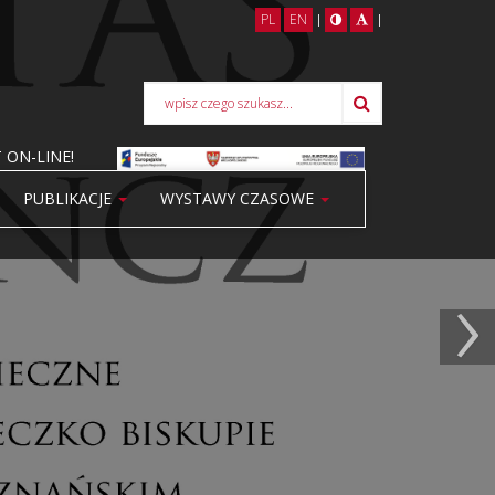
PL
EN
|
|
 ON-LINE!
PUBLIKACJE
WYSTAWY CZASOWE
›