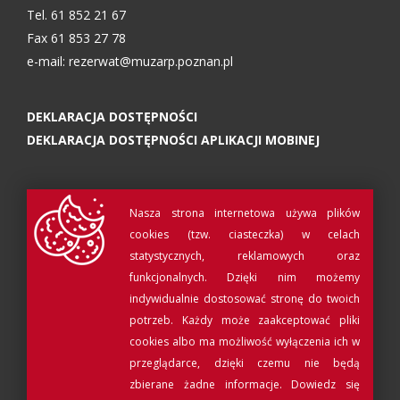
Tel. 61 852 21 67
Fax 61 853 27 78
e-mail:
rezerwat@muzarp.poznan.pl
DEKLARACJA DOSTĘPNOŚCI
DEKLARACJA DOSTĘPNOŚCI APLIKACJI MOBINEJ
Nasza strona internetowa używa plików
cookies (tzw. ciasteczka) w celach
statystycznych, reklamowych oraz
funkcjonalnych. Dzięki nim możemy
indywidualnie dostosować stronę do twoich
potrzeb. Każdy może zaakceptować pliki
cookies albo ma możliwość wyłączenia ich w
© Muzeum Archeologiczne w Poznaniu 2017
przeglądarce, dzięki czemu nie będą
Projekt i realizacja:
QRtag
zbierane żadne informacje.
Dowiedz się