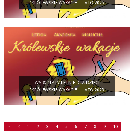
”KRÓLEWSKIE WAKACJE” - LATO 2025
WARSZTATY LETNIE DLA DZIECI
”KRÓLEWSKIE WAKACJE” - LATO 2025
«
<
1
2
3
4
5
6
7
8
9
10