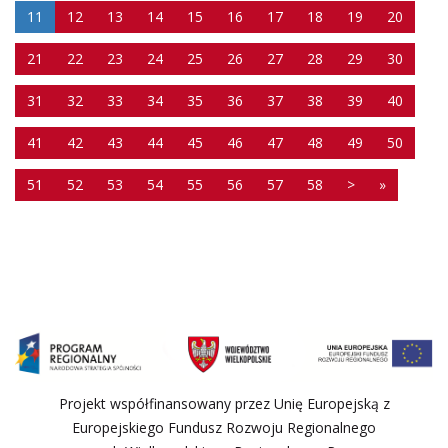
11
12
13
14
15
16
17
18
19
20
21
22
23
24
25
26
27
28
29
30
31
32
33
34
35
36
37
38
39
40
41
42
43
44
45
46
47
48
49
50
51
52
53
54
55
56
57
58
>
»
Projekt współfinansowany przez Unię Europejską z
Europejskiego Fundusz Rozwoju Regionalnego