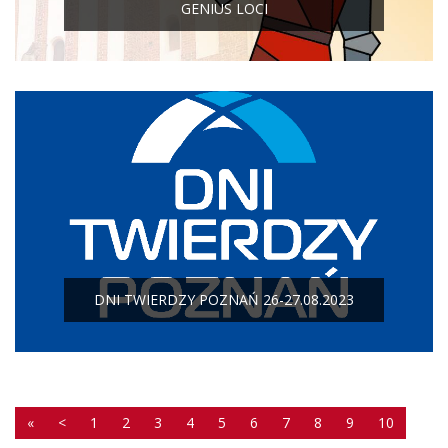
GENIUS LOCI
DNI TWIERDZY POZNAŃ 26-27.08.2023
«
<
1
2
3
4
5
6
7
8
9
10