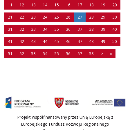
11
12
13
14
15
16
17
18
19
20
21
22
23
24
25
26
27
28
29
30
31
32
33
34
35
36
37
38
39
40
41
42
43
44
45
46
47
48
49
50
51
52
53
54
55
56
57
58
>
»
Projekt współfinansowany przez Unię Europejską z
Europejskiego Fundusz Rozwoju Regionalnego