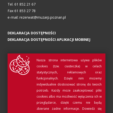
Tel. 61 852 21 67
Fax 61 853 27 78
e-mail:
rezerwat@muzarp.poznan.pl
DEKLARACJA DOSTĘPNOŚCI
DEKLARACJA DOSTĘPNOŚCI APLIKACJI MOBINEJ
Nasza strona internetowa używa plików
cookies (tzw. ciasteczka) w celach
statystycznych, reklamowych oraz
funkcjonalnych. Dzięki nim możemy
indywidualnie dostosować stronę do twoich
potrzeb. Każdy może zaakceptować pliki
cookies albo ma możliwość wyłączenia ich w
© Muzeum Archeologiczne w Poznaniu 2017
przeglądarce, dzięki czemu nie będą
Projekt i realizacja:
QRtag
zbierane żadne informacje.
Dowiedz się