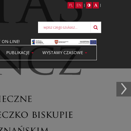
PL
EN
|
|
 ON-LINE!
PUBLIKACJE
WYSTAWY CZASOWE
›