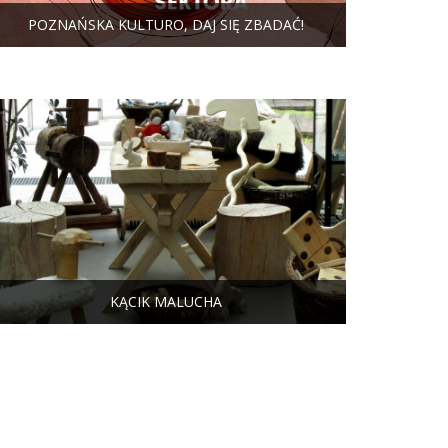
POZNAŃSKA KULTURO, DAJ SIĘ ZBADAĆ!
KĄCIK MALUCHA