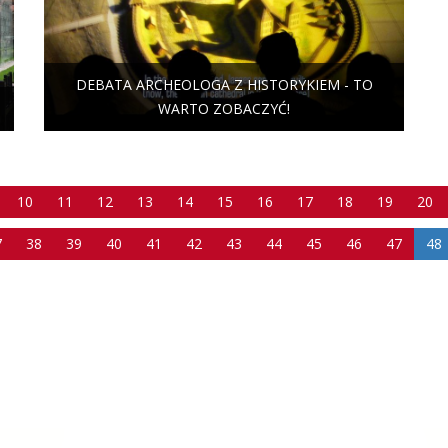
DEBATA ARCHEOLOGA Z HISTORYKIEM - TO
WARTO ZOBACZYĆ!
10
11
12
13
14
15
16
17
18
19
20
7
38
39
40
41
42
43
44
45
46
47
48