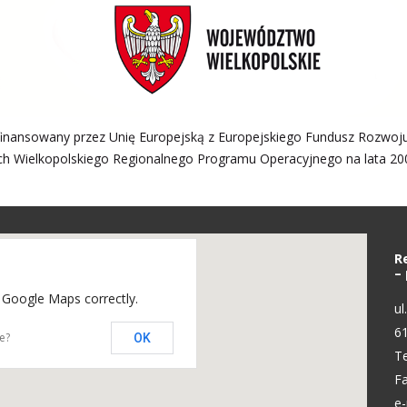
finansowany przez Unię Europejską z Europejskiego Fundusz Rozwoj
h Wielkopolskiego Regionalnego Programu Operacyjnego na lata 20
R
–
 Google Maps correctly.
ul
6
e?
OK
Te
Fa
e-