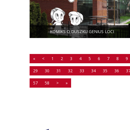
KOMIKS O DUSZKU GENIUS LOCI
«
<
1
2
3
4
5
6
7
8
9
29
30
31
32
33
34
35
36
3
57
58
>
»