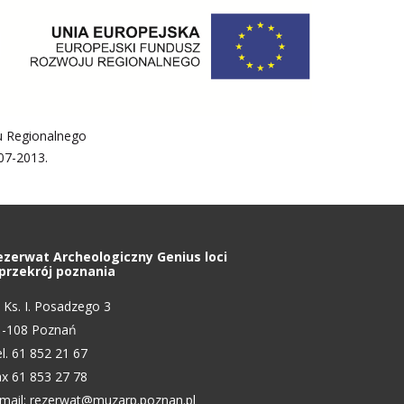
u Regionalnego
07-2013.
ezerwat Archeologiczny Genius loci
 przekrój poznania
. Ks. I. Posadzego 3
1-108 Poznań
l. 61 852 21 67
x 61 853 27 78
mail:
rezerwat@muzarp.poznan.pl