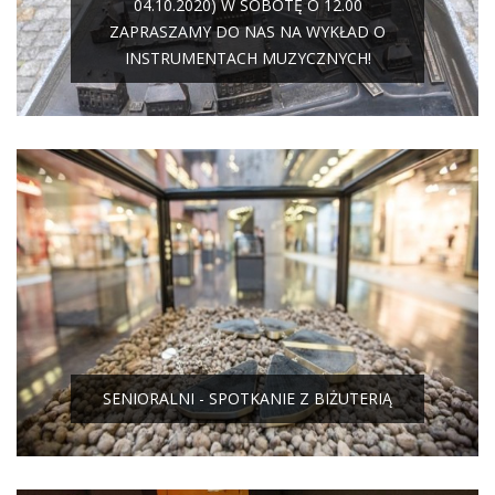
04.10.2020) W SOBOTĘ O 12.00
ZAPRASZAMY DO NAS NA WYKŁAD O
INSTRUMENTACH MUZYCZNYCH!
SENIORALNI - SPOTKANIE Z BIŻUTERIĄ