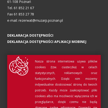
61-108 Poznań
Tel. 61 852 21 67
Fax 61 853 27 78
e-mail:
rezerwat@muzarp.poznan.pl
DEKLARACJA DOSTĘPNOŚCI
DEKLARACJA DOSTĘPNOŚCI APLIKACJI MOBINEJ
Nasza strona internetowa używa plików
cookies (tzw. ciasteczka) w celach
statystycznych, reklamowych oraz
funkcjonalnych. Dzięki nim możemy
indywidualnie dostosować stronę do twoich
potrzeb. Każdy może zaakceptować pliki
cookies albo ma możliwość wyłączenia ich w
© Muzeum Archeologiczne w Poznaniu 2017
przeglądarce, dzięki czemu nie będą
Projekt i realizacja:
QRtag
zbierane żadne informacje.
Dowiedz się