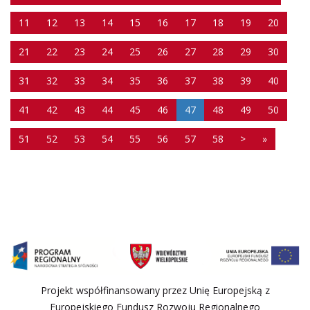
11
12
13
14
15
16
17
18
19
20
21
22
23
24
25
26
27
28
29
30
31
32
33
34
35
36
37
38
39
40
41
42
43
44
45
46
47
48
49
50
51
52
53
54
55
56
57
58
>
»
Projekt współfinansowany przez Unię Europejską z
Europejskiego Fundusz Rozwoju Regionalnego