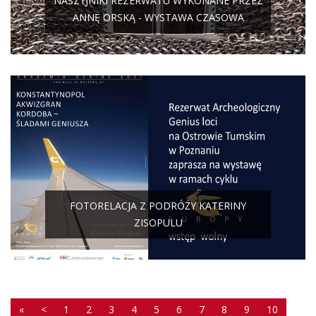
NASZYJNIKI REZERWATU WYKONANE PRZEZ
ANNĘ ORSKĄ - WYSTAWA CZASOWA
FOTORELACJA Z PODRÓŻY KATERINY
ZISOPULU
«
<
1
2
3
4
5
6
7
8
9
10