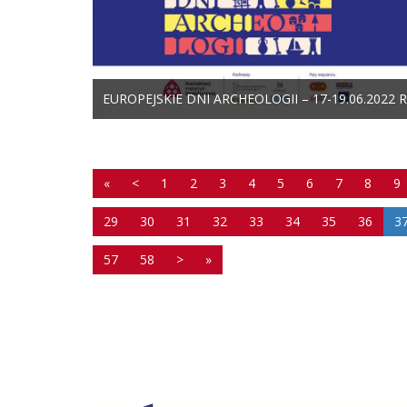
EUROPEJSKIE DNI ARCHEOLOGII – 17-19.06.2022 R
«
<
1
2
3
4
5
6
7
8
9
29
30
31
32
33
34
35
36
3
57
58
>
»