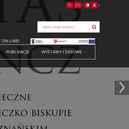
PL
EN
|
|
 ON-LINE!
PUBLIKACJE
WYSTAWY CZASOWE
›