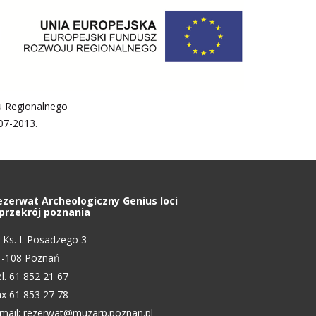
u Regionalnego
07-2013.
ezerwat Archeologiczny Genius loci
 przekrój poznania
. Ks. I. Posadzego 3
1-108 Poznań
l. 61 852 21 67
x 61 853 27 78
mail:
rezerwat@muzarp.poznan.pl