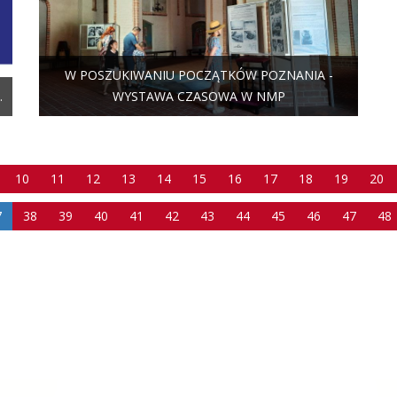
W POSZUKIWANIU POCZĄTKÓW POZNANIA -
.
WYSTAWA CZASOWA W NMP
10
11
12
13
14
15
16
17
18
19
20
7
38
39
40
41
42
43
44
45
46
47
48