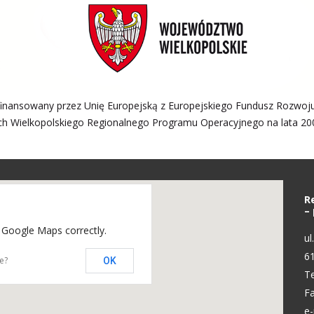
finansowany przez Unię Europejską z Europejskiego Fundusz Rozwoj
h Wielkopolskiego Regionalnego Programu Operacyjnego na lata 20
R
–
 Google Maps correctly.
ul
6
e?
OK
Te
Fa
e-