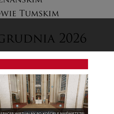
SPACER WIRTUALNY PO KOŚCIELE NAJŚWIĘTSZEJ