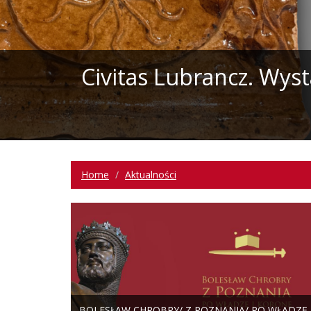
Civitas Lubrancz. Wys
Home
Aktualności
BOLESŁAW CHROBRY/ Z POZNANIA/ PO WŁADZĘ 