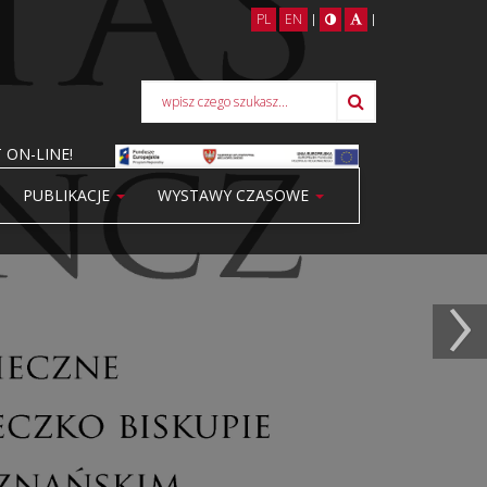
PL
EN
|
|
 ON-LINE!
PUBLIKACJE
WYSTAWY CZASOWE
›