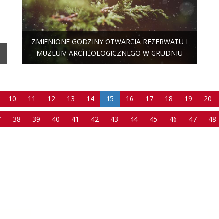
ZMIENIONE GODZINY OTWARCIA REZERWATU I
MUZEUM ARCHEOLOGICZNEGO W GRUDNIU
10
11
12
13
14
15
16
17
18
19
20
7
38
39
40
41
42
43
44
45
46
47
48