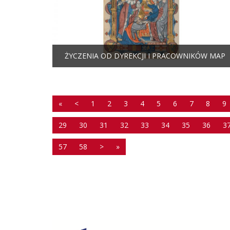
ŻYCZENIA OD DYREKCJI I PRACOWNIKÓW MAP
«
<
1
2
3
4
5
6
7
8
9
29
30
31
32
33
34
35
36
3
57
58
>
»