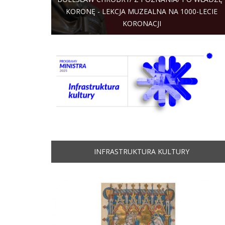
KORONĘ - LEKCJA MUZEALNA NA 1000-LECIE
KORONACJI
INFRASTRUKTURA KULTURY