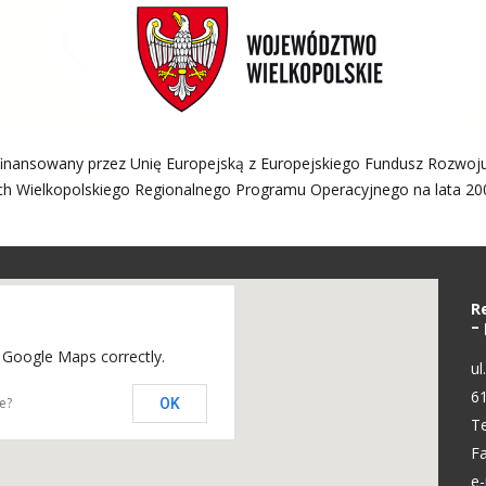
finansowany przez Unię Europejską z Europejskiego Fundusz Rozwoj
h Wielkopolskiego Regionalnego Programu Operacyjnego na lata 20
R
–
 Google Maps correctly.
ul
6
e?
OK
Te
Fa
e-