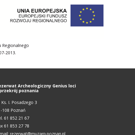
u Regionalnego
07-2013.
ezerwat Archeologiczny Genius loci
 przekrój poznania
. Ks. I. Posadzego 3
1-108 Poznań
l. 61 852 21 67
x 61 853 27 78
mail:
rezerwat@muzarp.poznan.pl